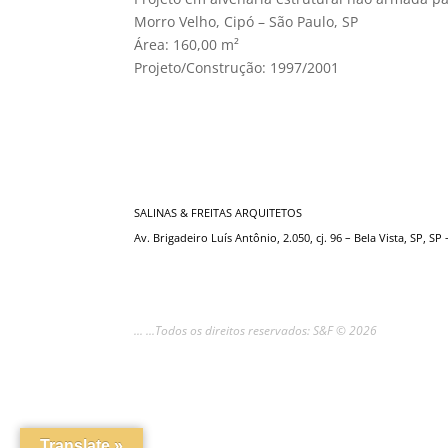
Morro Velho, Cipó – São Paulo, SP
Área: 160,00 m²
Projeto/Construção: 1997/2001
SALINAS & FREITAS ARQUITETOS
Av. Brigadeiro Luís Antônio, 2.050, cj. 96 – Bela Vista, SP, SP
... ...Todos os direitos reservados: S&F © 2026
Translate »